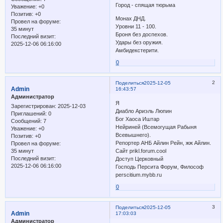
Город - спящая тюрьма
Уважение:
+0
Позитив:
+0
Монах ДНД.
Провел на форуме:
Уровни 11 - 100.
35 минут
Броня без доспехов.
Последний визит:
Удары без оружия.
2025-12-06 06:16:00
Амбидекстерити.
0
2
Поделиться
2025-12-05
Admin
16:43:57
Администратор
Я
Зарегистрирован
: 2025-12-03
Диабло Ариэль Люпин
Приглашений:
0
Бог Хаоса Иштар
Сообщений:
7
Нейриней (Всемогущая Рабыня
Уважение:
+0
Всевышнего).
Позитив:
+0
Репортер АНБ Айлин Рейн, жж Айлин.
Провел на форуме:
35 минут
Сайт prikl.forum.cool
Последний визит:
Доступ Церковный
2025-12-06 06:16:00
Господь Персита Форум, Философ
perscitium.mybb.ru
0
3
Поделиться
2025-12-05
Admin
17:03:03
Администратор