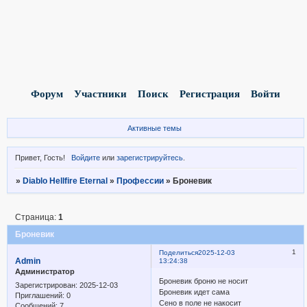
Форум
Участники
Поиск
Регистрация
Войти
Активные темы
Привет, Гость!
Войдите
или
зарегистрируйтесь
.
»
Diablo Hellfire Eternal
»
Профессии
»
Броневик
Страница:
1
Броневик
1
Поделиться
2025-12-03
Admin
13:24:38
Администратор
Броневик броню не носит
Зарегистрирован
: 2025-12-03
Броневик идет сама
Приглашений:
0
Сено в поле не накосит
Сообщений:
7